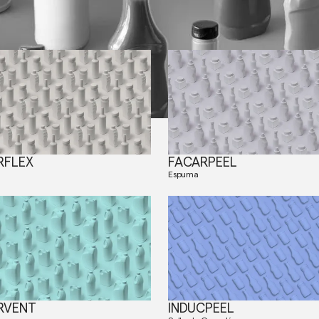
RFLEX
FACARPEEL
Espuma
RVENT
INDUCPEEL