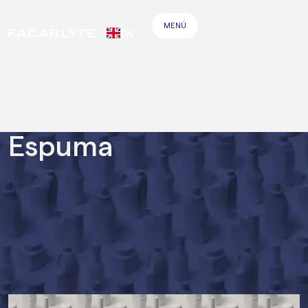
MENÚ
EN
Weglot
Espuma