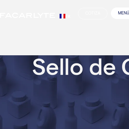
MEN
COTIZA
FR
Weglot
Sello de 