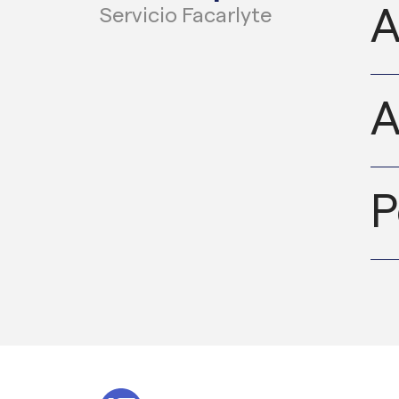
A
Servicio Facarlyte
A
P